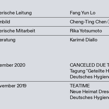
erische Leitung
Fang Yun Lo
nbild
Cheng-Ting Chen
erische Mitarbeit
Rika Yotsumoto
eratung
Karimé Diallo
vember 2020
CANCELED DUE T
Tagung "Geteilte 
Deutsches Hygie
ovember 2019
TEATIME
Neue Heimat Dres
Deutsches Hygie