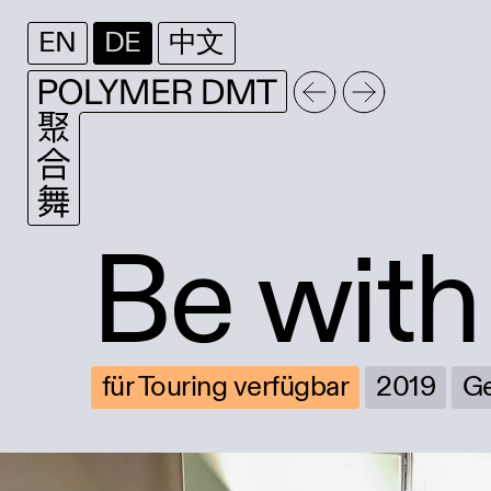
EN
DE
中文
Be with 
für Touring verfügbar
2019
Ge