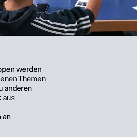
ruppen werden
edenen Themen
u anderen
k aus
n an